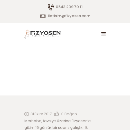
0543 209 70 11
iletisim@fizyosen.com
ANASAYFA
BIZ KIMIZ?
HIZMETLER
0.00 ₺
İsmail Takar
PAKETLER
BLOG
İLETIŞIM
31 Ekim 2017
0
Beğeni
Merhaba, tavsiye üzerine Fizyosen’e
gittim.15 günlük bir seans çalıştık. İlk