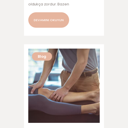
oldukça zordur. Bazen
mikroyaralanmalar (kasları oluşturan
fibrillerde küçük travmalar) olabilir…
DEVAMINI OKUYUN
Blog