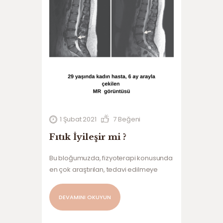
1 Şubat 2021
7
Beğeni
Fıtık İyileşir mi ?
Bu bloğumuzda, fizyoterapi konusunda
en çok araştırılan, tedavi edilmeye
çalışılan, çektirilen, yerine sokturulan ve
daha bir sürü eylemde bulunulan ‘FITIK’
DEVAMINI OKUYUN
şikayeti ve oluştuktan sonra nasıl bir
süreç izlediğini inceleyeceğiz…