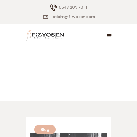
0543 209 70 11
iletisim@fizyosen.com
ANASAYFA
BIZ KIMIZ?
HIZMETLER
0.00 ₺
Blog
PAKETLER
BLOG
İLETIŞIM
Blog