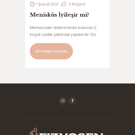
1 Şubat 2021
3
Beğeni
Menisküs İyileşir mi?
Menisküsler dizlerimizde bulunan 2
küçük yastık şeklinde yapılardır. Diz
eklemini oluşturan iki kemiğin eklem
yüzlerinin birbirine uyumunu destekler
DEVAMINI OKUYUN
ve kayganlığını arttırır. Kırkırdak
yüzeylerine olan basınç güçlerinin
AZALTILMASI ve yük absorbsiyonu
SAĞLAR.