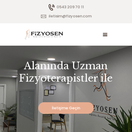
0543 209 70 11
iletisim@fizyosen.com
ANASAYFA
BIZ KIMIZ?
HIZMETLER
0.00 ₺
PAKETLER
BLOG
İLETIŞIM