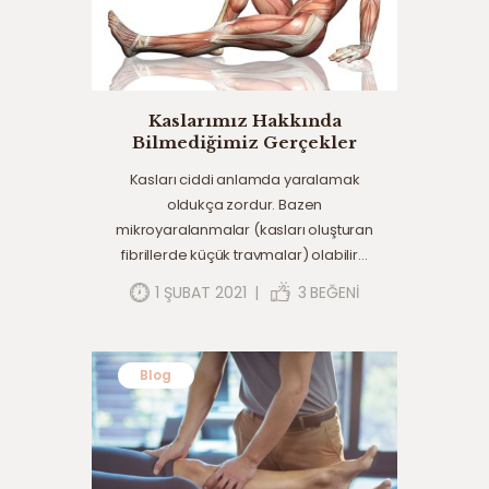
Kaslarımız Hakkında
Bilmediğimiz Gerçekler
Kasları ciddi anlamda yaralamak
oldukça zordur. Bazen
mikroyaralanmalar (kasları oluşturan
fibrillerde küçük travmalar) olabilir…
1 ŞUBAT 2021
3
BEĞENI
Blog