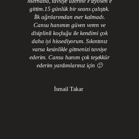
elyatından
Merhaba, tavsiye üzerine Fizyosen’e
Fizyosen’
vi önerdi.
gittim.15 günlük bir seans çalıştık.
sırasında
daki bu
İlk ağrılarımdan eser kalmadı.
inceledi
ldum ve 1,5
Cansu hanımın güven veren ve
çekti. Çok
rdık. Yuşa
disiplinli koçluğu ile kendimi çok
olması 
k teşekkür
daha iyi hissediyorum. Sıkıntınız
almam kon
e ihtiyacı
varsa kesinlikle gitmenizi tavsiye
Skolyoz ra
biliyor.
ederim. Cansu hanım çok teşekkür
önce aletl
ddütlerim
ederim yardımlarınız için 🙂
fakat me
anslar hep
Fizyos
zenfekte
öğrendim.
İsmail Takar
e ediyorum.
alanında u
tavrım ile 
görülür 
u
Sağlıklı b
kendinizi g
isterseni
kuruma uğ