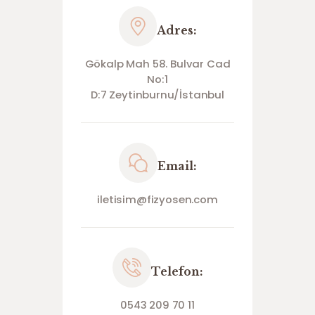
Adres:
Gökalp Mah 58. Bulvar Cad
No:1
D:7 Zeytinburnu/İstanbul
Email:
iletisim@fizyosen.com
Telefon:
0543 209 70 11