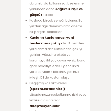
durumlarda kullanılırsa , beslenme
yönünden daha
sağlıksızlaşır ve
güçsüz
kalırlar.
Kaslada birçok sensör bulunur. Bu
yüzden ağrı deneyiminizin önemli
bir parçası olabilirler.
Kasların kanlanması yani
beslenmesi
çok iyidir.
Bu yüzden
yaralanmaların üstesinden çok iyi
gelirler. Vücut harekete ve
korumaya ihtiyaç duyar ve sizi buna
göre modifiye eder. Eğer dilinizi
yaraladıysanız bilirsiniz; çok hızlı
iyileşir. Dil de kastan oluşur.
Değişmiş kas aktiviteleri
(spazm,katılık hissi)
vücudumuzun sakatlanma riski veya
tehlike algısına olan
adaptasyonudur
.