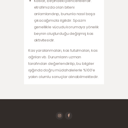
Kaslar, beyindeki pencerelerdir.
etrafımızda olan biteni
anlamlandırıp, bununla nasıl başa
çıkacağımızla ilgilidir. Spazm
genellikle vücudu korumaya yönelik
beynin oluşturduğu değişmiş kas
aktivitesidir.
Kas yaralanmaları, kas tutulmaları, kas
ağrıları vb. Durumların uzman
tarafından değerlendirilip, bu bilgiler
ışığında doğru müdahalelerle %100’e
yakın olumlu sonuçlar alınabilmektedir.