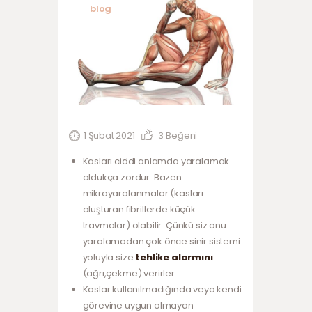
blog
1 Şubat 2021
3
Beğeni
Kasları ciddi anlamda yaralamak
oldukça zordur. Bazen
mikroyaralanmalar (kasları
oluşturan fibrillerde küçük
travmalar) olabilir. Çünkü siz onu
yaralamadan çok önce sinir sistemi
yoluyla size
tehlike alarmını
(ağrı,çekme) verirler.
Kaslar kullanılmadığında veya kendi
görevine uygun olmayan